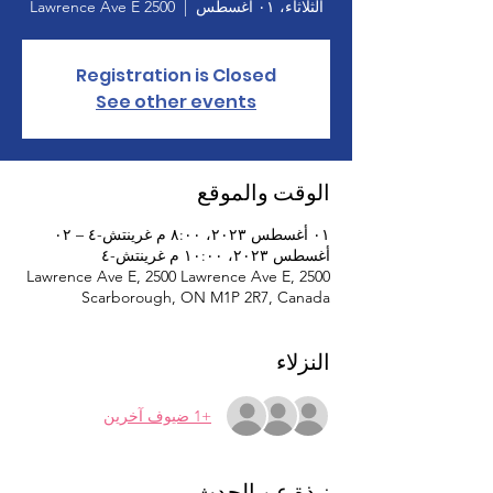
الثلاثاء، ٠١ أغسطس
  |  
2500 Lawrence Ave E
Registration is Closed
See other events
الوقت والموقع
٠١ أغسطس ٢٠٢٣، ٨:٠٠ م غرينتش-٤ – ٠٢
أغسطس ٢٠٢٣، ١٠:٠٠ م غرينتش-٤
2500 Lawrence Ave E, 2500 Lawrence Ave E,
Scarborough, ON M1P 2R7, Canada
النزلاء
+1 ضيوف آخرين
نبذة عن الحدث