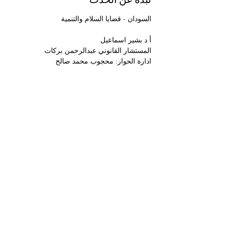
السودان - قضايا السلام والتنمية
أ د بشير اسماعيل
المستشار القانوني عبدالرحمن بركات
ادارة الحوار: محجوب محمد صالح
SCAON
Home
SCAON is an organization that
News
provides integration and settlement
Media
services to empower Sudanese
Canadians and provide access to
About
mainstream services to enable them
Contact
to contribute to Canadian society.